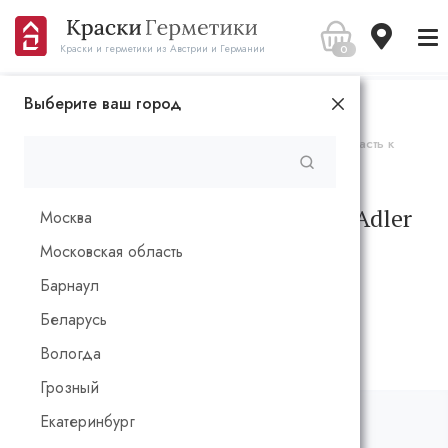
0
Краски и герметики из Австрии и Германии
Выберите ваш город
Главная
Каталог
Краски и лазури
Фасадная акрилатная краска Adler Aviva Acryl-Color Страсть к
путешествиям 1 л.
Фасадная акрилатная краска Adler
Москва
Aviva Acryl-Color Страсть к
Московская область
путешествиям 1 л.
Барнаул
Беларусь
Вологда
Грозный
Екатеринбург