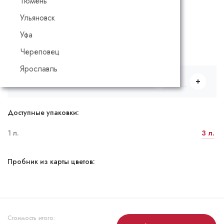
Тюмень
Ульяновск
Все цвета
Уфа
Выбрать количество и объем
Череповец
Ярославль
1 л.
Доступные упаковки:
1 л.
3 л.
Пробник из карты цветов:
Стоимость итого: