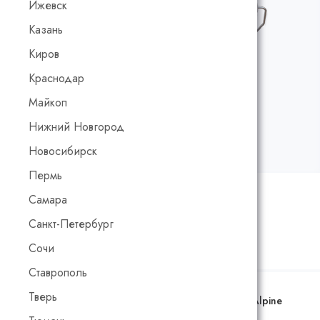
Ижевск
Казань
Киров
Краснодар
Майкоп
Нижний Новгород
Новосибирск
Пермь
Рейтинг:
1.3
/5
Код товара:
00425
Самара
Санкт-Петербург
Калькулятор расчета стоимости
Сочи
Ставрополь
Тверь
Цвет:
Страсть к путешествиям AS 06/1 (карта Adler Alpine
Selection)