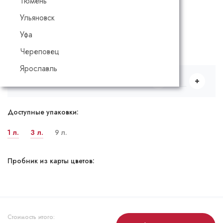
Тюмень
Ульяновск
Все цвета
Уфа
Выбрать количество и объем
Череповец
Ярославль
9 л.
Доступные упаковки:
1 л.
3 л.
9 л.
Пробник из карты цветов:
Стоимость итого: