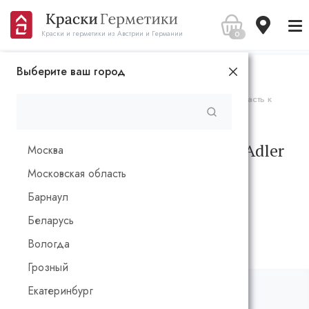
0
Краски и герметики из Австрии и Германии
Выберите ваш город
Главная
Каталог
Краски и лазури
Фасадная акрилатная краска Adler Aviva Acryl-Color Страсть к
путешествиям 9 л.
Фасадная акрилатная краска Adler
Москва
Aviva Acryl-Color Страсть к
Московская область
путешествиям 9 л.
Барнаул
Беларусь
Вологда
Грозный
Екатеринбург