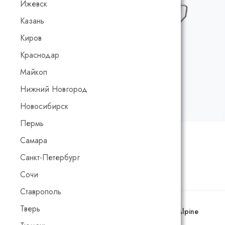
Ижевск
Казань
Киров
Краснодар
Майкоп
Нижний Новгород
Новосибирск
Пермь
Рейтинг:
1.3
/5
Код товара:
00425
Самара
Санкт-Петербург
Калькулятор расчета стоимости
Сочи
Ставрополь
Тверь
Цвет:
Страсть к путешествиям AS 06/1 (карта Adler Alpine
Selection)