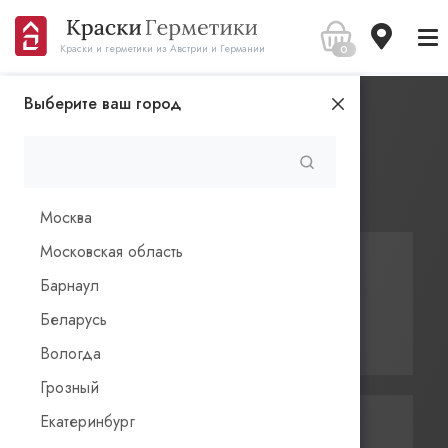
0
Краски и герметики из Австрии и Германии
Выберите ваш город
Главная
Стать партнером
С нами сотрудничают
Москва
Московская область
Барнаул
Застройщики
Беларусь
коттеджных поселков
Вологда
Грозный
Екатеринбург