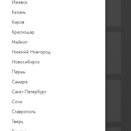
Ижевск
Интернет-магазины
Казань
и частные заказчики
Киров
Краснодар
Майкоп
Нижний Новгород
Производители
Новосибирск
Деревянных домов
Пермь
Самара
Санкт-Петербург
Сочи
Профессиональные
Строители
Ставрополь
Тверь