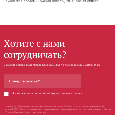
Тамбовская область; Томская область; Ульяновская область.
Хотите с нами
сотрудничать?
Закажите звонок, и мы проконсультируем вас по лакокрасочным материалам
Номер телефона*
Я даю своё согласие на обработку
персональных данных
Нажимая кнопку «Заказать звонок», я подтверждаю свое согласие на обработку персональных данных в соответствии
с политикой ООО «Облачные технологии» в отношении обработки и защиты персональных данных, а также принимаю и обязуюсь
соблюдать Пользовательское соглашение к сайту.