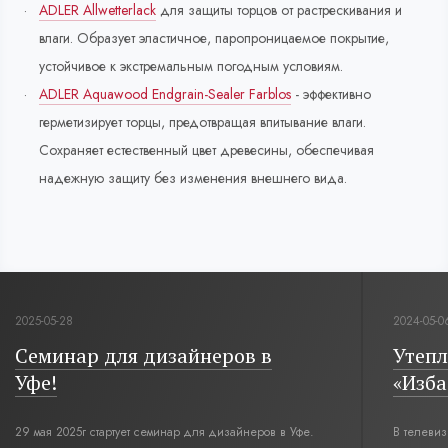
ADLER Allwetterlack
для защиты торцов от растрескивания и
влаги. Образует эластичное, паропроницаемое покрытие,
устойчивое к экстремальным погодным условиям.
ADLER Aquawood Endgrain-Sealer Farblos
- эффективно
герметизирует торцы, предотвращая впитывание влаги.
Сохраняет естественный цвет древесины, обеспечивая
надежную защиту без изменения внешнего вида.
2025-05-28
2024-05-0
Семинар для дизайнеров в
Утепл
Уфе!
«Изба
29 мая 2025г стартует семинар для дизайнеров в Уфе.
В телеви