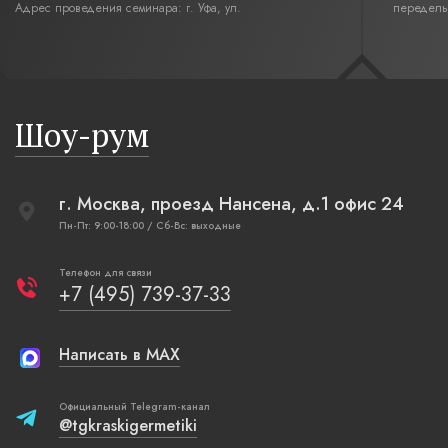
Адрес проведения семинара: г. Уфа, ул.
переделы
Революционная,12. Время начала семинара 10:00.
интерьер
современн
бревенча
русская п
Шоу-рум
плетеные
г. Москва, проезд Нансена, д.1 офис 24
Пн-Пт: 9:00-18:00 / Сб-Вс: выходные
Телефон для связи
+7 (495) 739-37-33
Написать в MAX
Официальный Telegram-канал
@tgkraskigermetiki