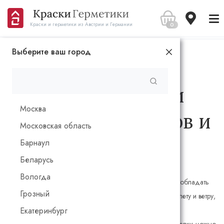
0
Краски и герметики из Австрии и Германии
Выберите ваш город
Главная
Для дерева
Для наружных работ
Пропитки, масла и
Москва
краски для фасадов и
Московская область
торцов
Барнаул
Беларусь
Вологда
Наружные покрытия для деревянных фасадов должны обладать
Грозный
устойчивостью к атмосферным воздействиям, ультрафиолету и ветру,
а также эффективно отталкивать влагу, не мешая при этом
Екатеринбург