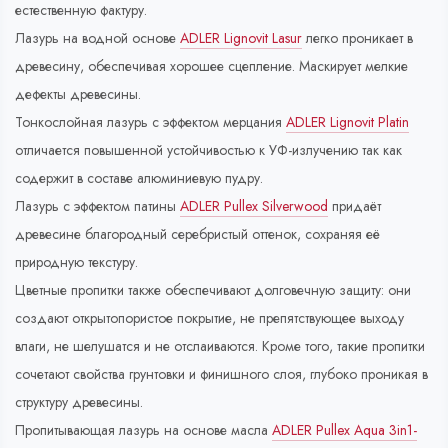
естественную фактуру.
Лазурь на водной основе
ADLER Lignovit Lasur
легко проникает в
древесину, обеспечивая хорошее сцепление. Маскирует мелкие
дефекты древесины.
Тонкослойная лазурь с эффектом мерцания
ADLER Lignovit Platin
отличается повышенной устойчивостью к УФ-излучению так как
содержит в составе алюминиевую пудру.
Лазурь с эффектом патины
ADLER Pullex Silverwood
придаёт
древесине благородный серебристый оттенок, сохраняя её
природную текстуру.
Цветные пропитки также обеспечивают долговечную защиту: они
создают открытопористое покрытие, не препятствующее выходу
влаги, не шелушатся и не отслаиваются. Кроме того, такие пропитки
сочетают свойства грунтовки и финишного слоя, глубоко проникая в
структуру древесины.
Пропитывающая лазурь на основе масла
ADLER Pullex Aqua 3in1-