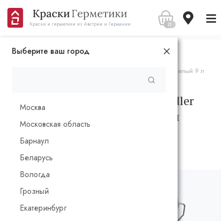
0
Краски и герметики из Австрии и Германии
Выберите ваш город
Главная
Каталог
Краски и лазури
Белая изолирующая краска Adler Aviva Isolier-Weiß СТ Белый 9 л
Белая изолирующая краска Adler
Москва
Aviva Isolier-Weiß СТ Белый 9 л
Московская область
Барнаул
Беларусь
Вологда
Грозный
Екатеринбург