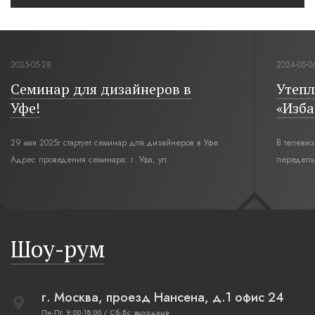
2025-05-28
2024-05-0
Семинар для дизайнеров в
Утепл
Уфе!
«Изба
29 мая 2025г стартует семинар для дизайнеров в Уфе.
В телеви
Адрес проведения семинара: г. Уфа, ул.
переделы
Революционная,12. Время начала семинара 10:00.
интерьер
современн
бревенча
русская п
Шоу-рум
плетеные
г. Москва, проезд Нансена, д.1 офис 24
Пн-Пт: 9:00-18:00 / Сб-Вс: выходные