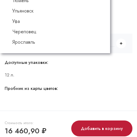
Тюмень
Бесцветный
Ульяновск
Уфа
Выбрать количество и объем
Череповец
Ярославль
12 л.
Доступные упаковки:
12 л.
Пробник из карты цветов:
Стоимость итого:
16 460,90
₽
Добавить в корзину