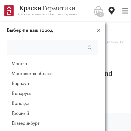
0
Краски и герметики из Австрии и Германии
Выберите ваш город
Главная
Каталог
Грунтовки и смывки
Грунтовка глубокого проникновения Reesa Tiefgrund Бесцветный 12
л
Грунтовка глубокого
Москва
проникновения Reesa Tiefgrund
Московская область
Бесцветный 12 л
Барнаул
Беларусь
Вологда
Грозный
Екатеринбург